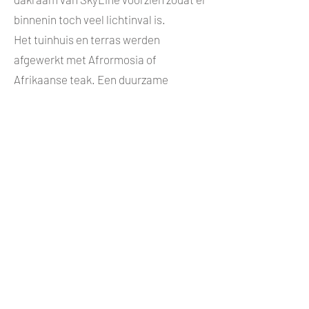
binnenin toch veel lichtinval is.
Het tuinhuis en terras werden
afgewerkt met Afrormosia of
Afrikaanse teak. Een duurzame
houtsoort die een prachtige
goudbruine kleur heeft.
Uitermate geschikt voor binnen en
buiten: deurgrepen, lambrisering,
gevelbekleding, ramen, deuren,...
Wenst u een gelijkaardig project te
starten, vraag dan vrijblijvend
hier
uw
offerte op!
Terug